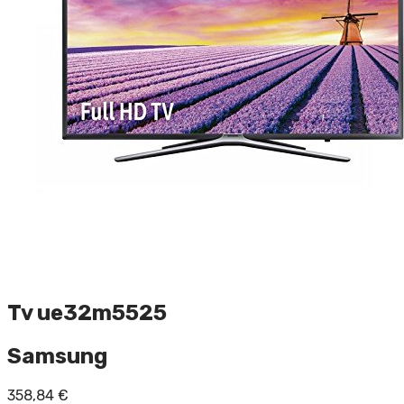
Tv ue32m5525
Samsung
358,84
€