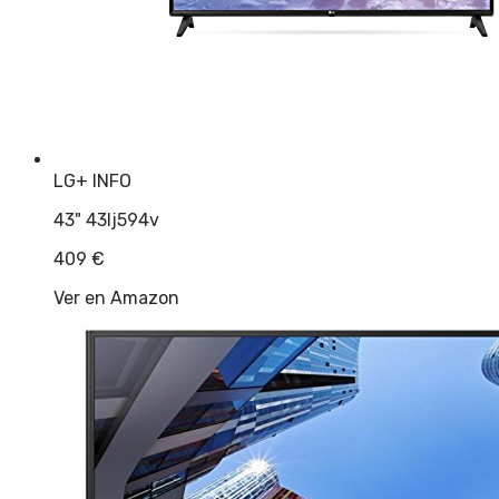
LG
+ INFO
43" 43lj594v
409
€
Ver en Amazon